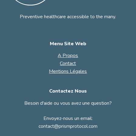
Preventive healthcare accessible to the many.
Menu Site Web
A Propos
Contact
Mentions Légales
Contactez Nous
Besoin d'aide ou vous avez une question?
Envoyez-nous un email:
contact@prismprotocol.com